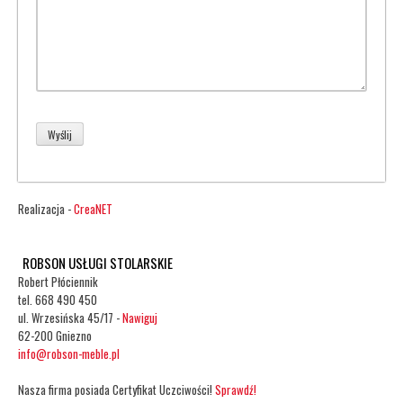
A
C
J
Realizacja -
CreaNET
A
ROBSON USŁUGI STOLARSKIE
W
Robert Płóciennik
tel. 668 490 450
ul. Wrzesińska 45/17 -
Nawiguj
P
62-200 Gniezno
info@robson-meble.pl
Nasza firma posiada Certyfikat Uczciwości!
Sprawdź!