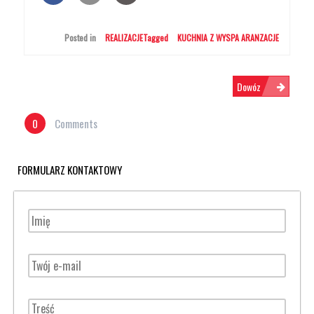
Posted in
REALIZACJE
Tagged
KUCHNIA Z WYSPA ARANZACJE
N
Dowóz
0
Comments
A
FORMULARZ KONTAKTOWY
W
I
G