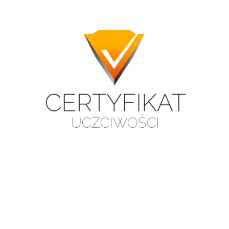
I
S
U